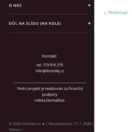
O NÁS
← Předchozí
DŮL NA SLÍDU (NA KOLE)
Kontakt:
tel. 773 916 275
info@domdej.cz
--------------------------------------------------------------
Tento projekt je realizován za finanční
podpory
města Domažlice.
© 2026 eStránky.cz
|
Aktualizováno: 17. 7. 2026
|
Nahoru ↑