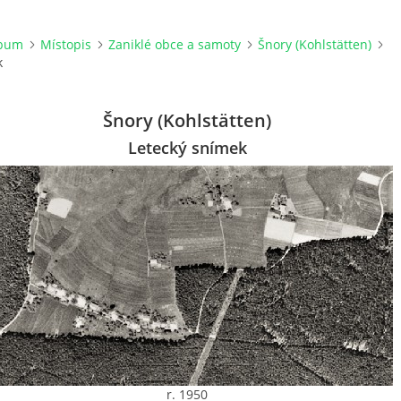
lbum
Místopis
Zaniklé obce a samoty
Šnory (Kohlstätten)
k
Šnory (Kohlstätten)
Letecký snímek
r. 1950