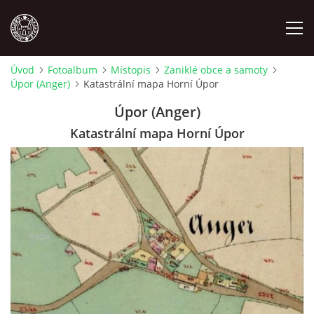
Úvod
Fotoalbum
Místopis
Zaniklé obce a samoty
Úpor (Anger)
Katastrální mapa Horní Úpor
MÍSTOPIS
Úpor (Anger)
NÁRODOPIS
Katastrální mapa Horní Úpor
OSOBNOSTI
OSTATNÍ
ODKAZY
O NÁS