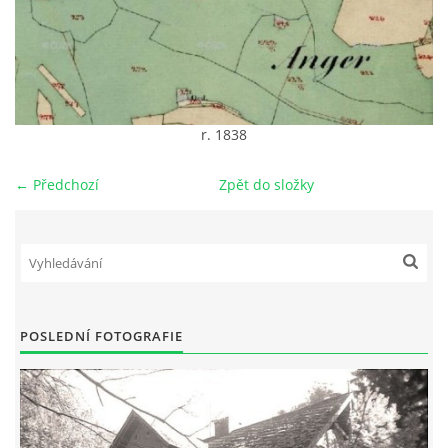
DŮL NA SLÍDU (NA KOLE)
r. 1838
Kontakt:
tel. 773 916 275
← Předchozí
Zpět do složky
info@domdej.cz
--------------------------------------------------------------
Tento projekt je realizován za finanční podpory
města Domažlice.
POSLEDNÍ FOTOGRAFIE
© 2026 eStránky.cz
|
Aktualizováno: 17. 7. 2026
|
Nahoru ↑