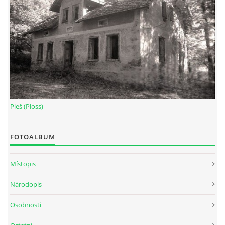
Pleš (Ploss)
FOTOALBUM
Místopis
Národopis
Osobnosti