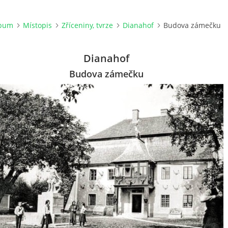
lbum
Místopis
Zříceniny, tvrze
Dianahof
Budova zámečku
Dianahof
Budova zámečku