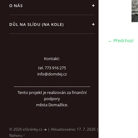
O NÁS
DŮL NA SLÍDU (NA KOLE)
← Předchozí
Kontakt:
tel. 773 916 275
info@domdej.cz
--------------------------------------------------------------
Tento projekt je realizován za finanční
podpory
města Domažlice.
© 2026 eStránky.cz
|
Aktualizováno: 17. 7. 2026
|
Nahoru ↑