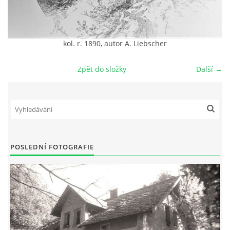
DŮL NA SLÍDU (NA KOLE)
kol. r. 1890, autor A. Liebscher
Zpět do složky
Další →
Kontakt:
tel. 773 916 275
info@domdej.cz
--------------------------------------------------------------
Tento projekt je realizován za finanční podpory
města Domažlice.
POSLEDNÍ FOTOGRAFIE
© 2026 eStránky.cz
|
Aktualizováno: 17. 7. 2026
|
Nahoru ↑