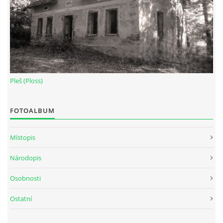
Pleš (Ploss)
FOTOALBUM
Místopis
Národopis
Osobnosti
Ostatní