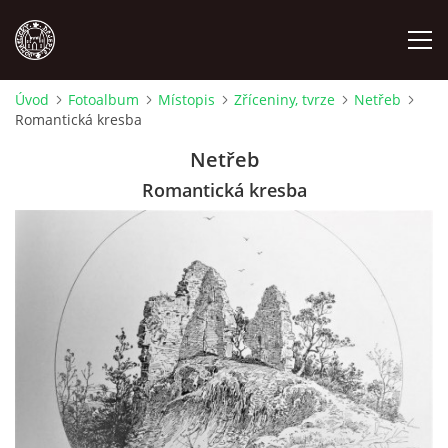
Úvod
Fotoalbum
Místopis
Zříceniny, tvrze
Netřeb
Romantická kresba
MÍSTOPIS
Netřeb
NÁRODOPIS
Romantická kresba
OSOBNOSTI
OSTATNÍ
ODKAZY
O NÁS