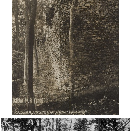
DŮL NA SLÍDU (NA KOLE)
Kontakt:
tel. 773 916 275
info@domdej.cz
--------------------------------------------------------------
Tento projekt je realizován za finanční podpory
města Domažlice.
© 2026 eStránky.cz
|
Aktualizováno: 17. 7. 2026
|
Nahoru ↑