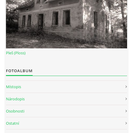
Pleš (Ploss)
FOTOALBUM
Místopis
Národopis
Osobnosti
Ostatní