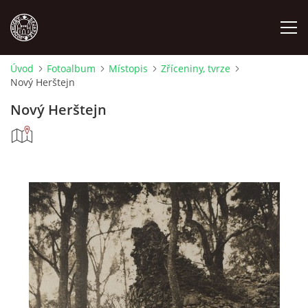
Úvod
Fotoalbum
Místopis
Zříceniny, tvrze
Nový Herštejn
MÍSTOPIS
Nový Herštejn
NÁRODOPIS
OSOBNOSTI
OSTATNÍ
ODKAZY
O NÁS