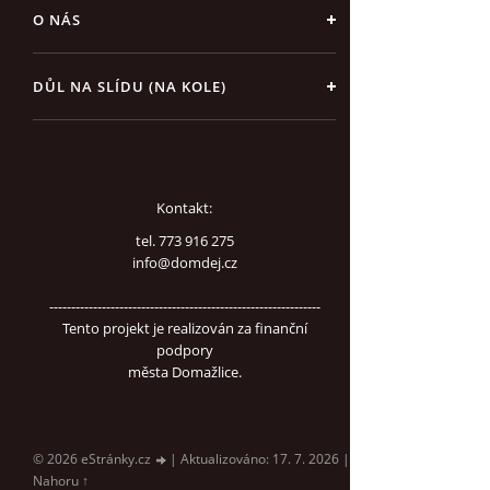
O NÁS
DŮL NA SLÍDU (NA KOLE)
Kontakt:
tel. 773 916 275
info@domdej.cz
--------------------------------------------------------------
Tento projekt je realizován za finanční
podpory
města Domažlice.
© 2026 eStránky.cz
|
Aktualizováno: 17. 7. 2026
|
Nahoru ↑