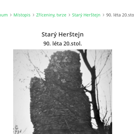
lbum
Místopis
Zříceniny, tvrze
Starý Herštejn
90. léta 20.sto
Starý Herštejn
90. léta 20.stol.