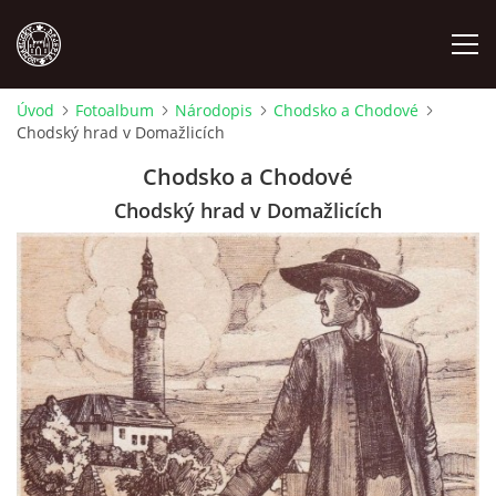
Úvod
Fotoalbum
Národopis
Chodsko a Chodové
Chodský hrad v Domažlicích
MÍSTOPIS
Chodsko a Chodové
NÁRODOPIS
Chodský hrad v Domažlicích
OSOBNOSTI
OSTATNÍ
ODKAZY
O NÁS