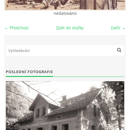
DŮL NA SLÍDU (NA KOLE)
nedatováno
← Předchozí
Zpět do složky
Další →
Kontakt:
tel. 773 916 275
info@domdej.cz
--------------------------------------------------------------
POSLEDNÍ FOTOGRAFIE
Tento projekt je realizován za finanční podpory
města Domažlice.
© 2026 eStránky.cz
|
Aktualizováno: 17. 7. 2026
|
Nahoru ↑