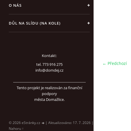
O NÁS
DŮL NA SLÍDU (NA KOLE)
Kontakt:
← Předchozí
tel. 773 916 275
info@domdej.cz
--------------------------------------------------------------
Tento projekt je realizován za finanční
podpory
města Domažlice.
© 2026 eStránky.cz
|
Aktualizováno: 17. 7. 2026
|
Nahoru ↑