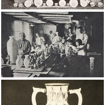
DŮL NA SLÍDU (NA KOLE)
Kontakt:
tel. 773 916 275
info@domdej.cz
--------------------------------------------------------------
Tento projekt je realizován za finanční podpory
města Domažlice.
© 2026 eStránky.cz
|
Aktualizováno: 17. 7. 2026
|
Nahoru ↑