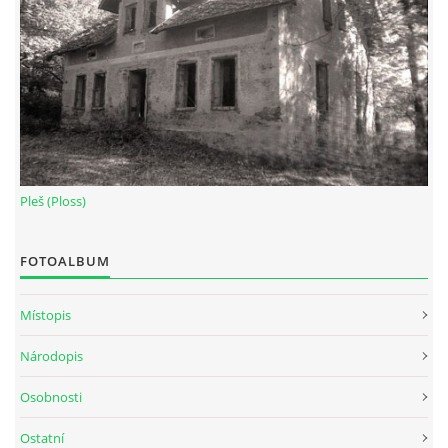
Pleš (Ploss)
FOTOALBUM
Místopis
Národopis
Osobnosti
Ostatní