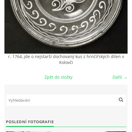
DŮL NA SLÍDU (NA KOLE)
Kontakt:
tel. 773 916 275
r. 1764, jde o nejstarší dochovaný kus z hrnčířských dílen v
info@domdej.cz
Kolovči
--------------------------------------------------------------
Tento projekt je realizován za finanční podpory
Zpět do složky
Další →
města Domažlice.
© 2026 eStránky.cz
|
Aktualizováno: 17. 7. 2026
|
Nahoru ↑
POSLEDNÍ FOTOGRAFIE