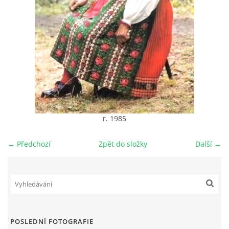
DŮL NA SLÍDU (NA KOLE)
Kontakt:
tel. 773 916 275
info@domdej.cz
r. 1985
--------------------------------------------------------------
Tento projekt je realizován za finanční podpory
města Domažlice.
← Předchozí
Zpět do složky
Další →
© 2026 eStránky.cz
|
Aktualizováno: 17. 7. 2026
|
Nahoru ↑
POSLEDNÍ FOTOGRAFIE