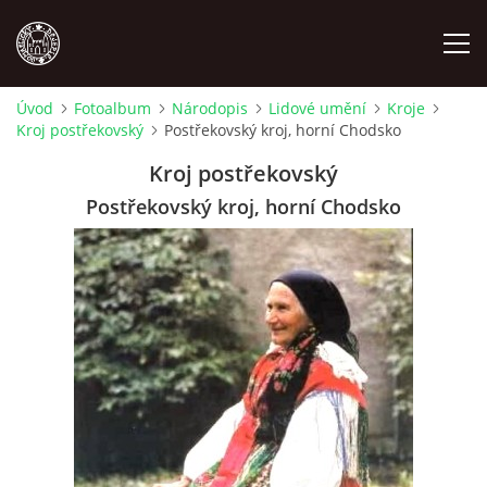
Úvod
Fotoalbum
Národopis
Lidové umění
Kroje
Kroj postřekovský
Postřekovský kroj, horní Chodsko
MÍSTOPIS
Kroj postřekovský
NÁRODOPIS
Postřekovský kroj, horní Chodsko
OSOBNOSTI
OSTATNÍ
ODKAZY
O NÁS