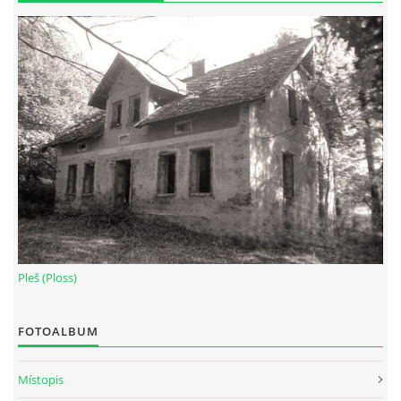
Pleš (Ploss)
FOTOALBUM
Místopis