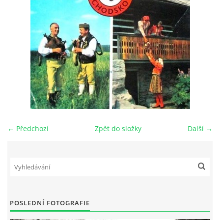
DŮL NA SLÍDU (NA KOLE)
Kontakt:
tel. 773 916 275
info@domdej.cz
--------------------------------------------------------------
Tento projekt je realizován za finanční podpory
← Předchozí
Zpět do složky
Další →
města Domažlice.
© 2026 eStránky.cz
|
Aktualizováno: 17. 7. 2026
|
Nahoru ↑
POSLEDNÍ FOTOGRAFIE