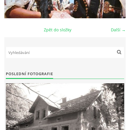
DŮL NA SLÍDU (NA KOLE)
Zpět do složky
Další →
Kontakt:
tel. 773 916 275
info@domdej.cz
--------------------------------------------------------------
POSLEDNÍ FOTOGRAFIE
Tento projekt je realizován za finanční podpory
města Domažlice.
© 2026 eStránky.cz
|
Aktualizováno: 17. 7. 2026
|
Nahoru ↑