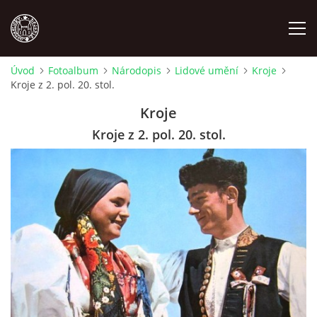
Úvod
Fotoalbum
Národopis
Lidové umění
Kroje
Kroje z 2. pol. 20. stol.
MÍSTOPIS
Kroje
NÁRODOPIS
Kroje z 2. pol. 20. stol.
OSOBNOSTI
OSTATNÍ
ODKAZY
O NÁS