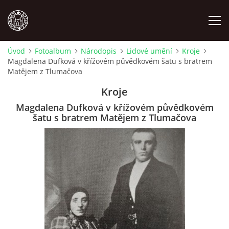
Úvod
Fotoalbum
Národopis
Lidové umění
Kroje
Magdalena Dufková v křížovém půvědkovém šatu s bratrem
MÍSTOPIS
Matějem z Tlumačova
Kroje
NÁRODOPIS
Magdalena Dufková v křížovém půvědkovém
šatu s bratrem Matějem z Tlumačova
OSOBNOSTI
OSTATNÍ
ODKAZY
O NÁS