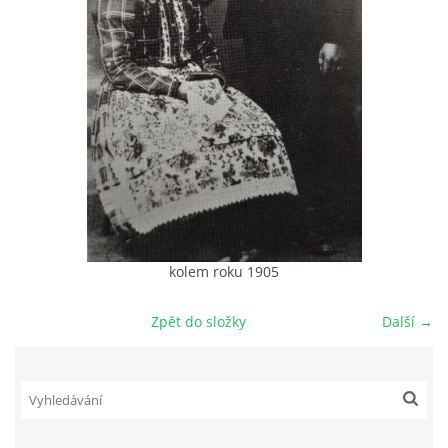
DŮL NA SLÍDU (NA KOLE)
Kontakt:
tel. 773 916 275
info@domdej.cz
--------------------------------------------------------------
Tento projekt je realizován za finanční podpory
kolem roku 1905
města Domažlice.
Zpět do složky
Další →
© 2026 eStránky.cz
|
Aktualizováno: 17. 7. 2026
|
Nahoru ↑