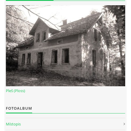
Pleš (Ploss)
FOTOALBUM
Místopis