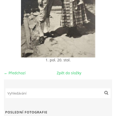
DŮL NA SLÍDU (NA KOLE)
Kontakt:
tel. 773 916 275
info@domdej.cz
1. pol. 20. stol.
--------------------------------------------------------------
Tento projekt je realizován za finanční podpory
města Domažlice.
← Předchozí
Zpět do složky
© 2026 eStránky.cz
|
Aktualizováno: 17. 7. 2026
|
Nahoru ↑
POSLEDNÍ FOTOGRAFIE