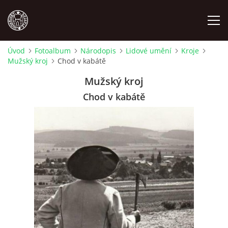
Úvod
Fotoalbum
Národopis
Lidové umění
Kroje
Mužský kroj
Chod v kabátě
MÍSTOPIS
Mužský kroj
NÁRODOPIS
Chod v kabátě
OSOBNOSTI
OSTATNÍ
ODKAZY
O NÁS