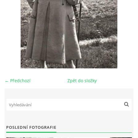
DŮL NA SLÍDU (NA KOLE)
Kontakt:
tel. 773 916 275
info@domdej.cz
--------------------------------------------------------------
Tento projekt je realizován za finanční podpory
← Předchozí
Zpět do složky
města Domažlice.
© 2026 eStránky.cz
|
Aktualizováno: 17. 7. 2026
|
Nahoru ↑
POSLEDNÍ FOTOGRAFIE