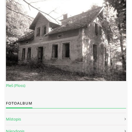
Pleš (Ploss)
FOTOALBUM
Místopis
Národopis