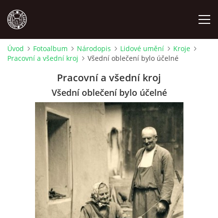
Úvod
Fotoalbum
Národopis
Lidové umění
Kroje
Pracovní a všední kroj
Všední oblečení bylo účelné
MÍSTOPIS
Pracovní a všední kroj
NÁRODOPIS
Všední oblečení bylo účelné
OSOBNOSTI
OSTATNÍ
ODKAZY
O NÁS