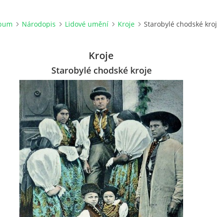
lbum
Národopis
Lidové umění
Kroje
Starobylé chodské kro
Kroje
Starobylé chodské kroje