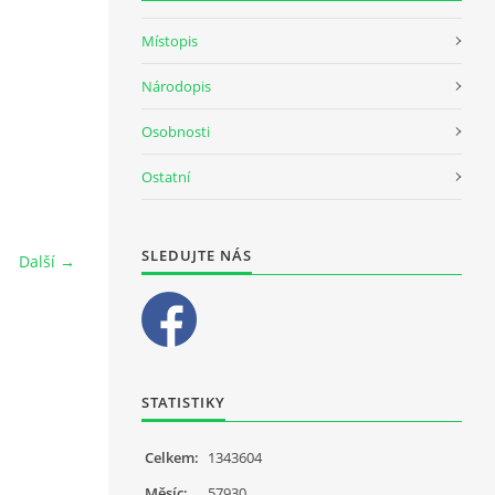
Místopis
Národopis
Osobnosti
Ostatní
SLEDUJTE NÁS
Další →
STATISTIKY
Celkem:
1343604
Měsíc:
57930