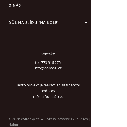
O NÁS
DŮL NA SLÍDU (NA KOLE)
Kontakt:
tel. 773 916 275
info@domdej.cz
--------------------------------------------------------------
Tento projekt je realizován za finanční
podpory
města Domažlice.
© 2026 eStránky.cz
|
Aktualizováno: 17. 7. 2026
|
Nahoru ↑