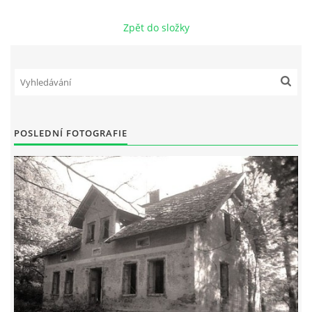
DŮL NA SLÍDU (NA KOLE)
Zpět do složky
Kontakt:
tel. 773 916 275
POSLEDNÍ FOTOGRAFIE
info@domdej.cz
--------------------------------------------------------------
Tento projekt je realizován za finanční podpory
města Domažlice.
© 2026 eStránky.cz
|
Aktualizováno: 17. 7. 2026
|
Nahoru ↑