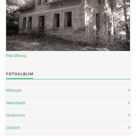
DŮL NA SLÍDU (NA KOLE)
Kontakt:
tel. 773 916 275
Pleš (Ploss)
info@domdej.cz
--------------------------------------------------------------
FOTOALBUM
Tento projekt je realizován za finanční podpory
města Domažlice.
Místopis
Národopis
© 2026 eStránky.cz
|
Aktualizováno: 17. 7. 2026
|
Nahoru ↑
Osobnosti
Ostatní