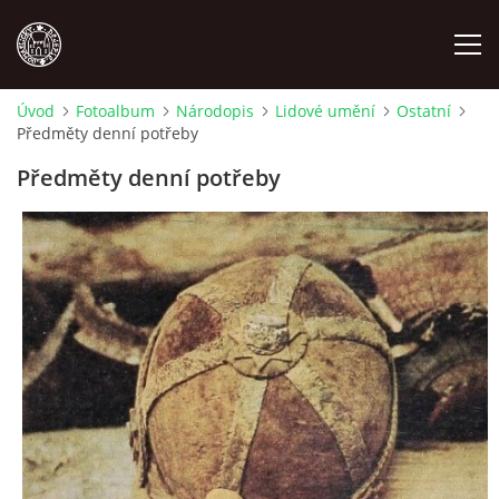
Úvod
Fotoalbum
Národopis
Lidové umění
Ostatní
Předměty denní potřeby
MÍSTOPIS
Předměty denní potřeby
NÁRODOPIS
OSOBNOSTI
OSTATNÍ
ODKAZY
O NÁS