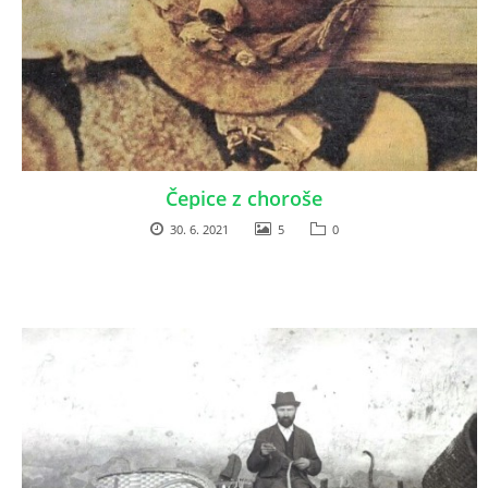
DŮL NA SLÍDU (NA KOLE)
Kontakt:
Čepice z choroše
tel. 773 916 275
info@domdej.cz
30. 6. 2021
5
0
--------------------------------------------------------------
Tento projekt je realizován za finanční podpory
města Domažlice.
© 2026 eStránky.cz
|
Aktualizováno: 17. 7. 2026
|
Nahoru ↑