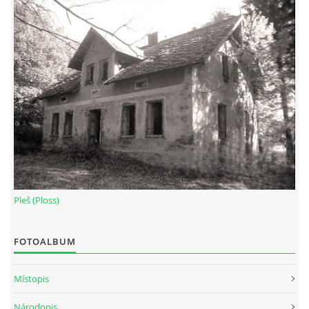
Pleš (Ploss)
FOTOALBUM
Místopis
Národopis