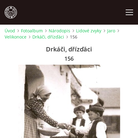
Úvod
Fotoalbum
Národopis
Lidové zvyky
Jaro
Velikonoce
Drkáči, dřízďáci
156
MÍSTOPIS
Drkáči, dřízďáci
NÁRODOPIS
156
OSOBNOSTI
OSTATNÍ
ODKAZY
O NÁS