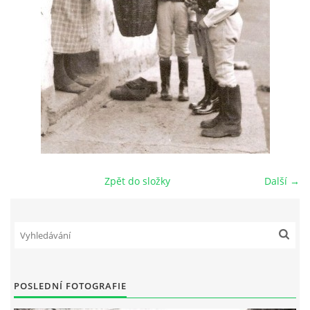
DŮL NA SLÍDU (NA KOLE)
Kontakt:
tel. 773 916 275
info@domdej.cz
--------------------------------------------------------------
Tento projekt je realizován za finanční podpory
Zpět do složky
Další →
města Domažlice.
© 2026 eStránky.cz
|
Aktualizováno: 17. 7. 2026
|
Nahoru ↑
POSLEDNÍ FOTOGRAFIE