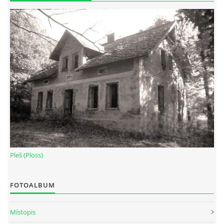
Pleš (Ploss)
FOTOALBUM
Místopis