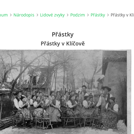
lbum
Národopis
Lidové zvyky
Podzim
Přástky
Přástky v Kl
Přástky
Přástky v Klíčově