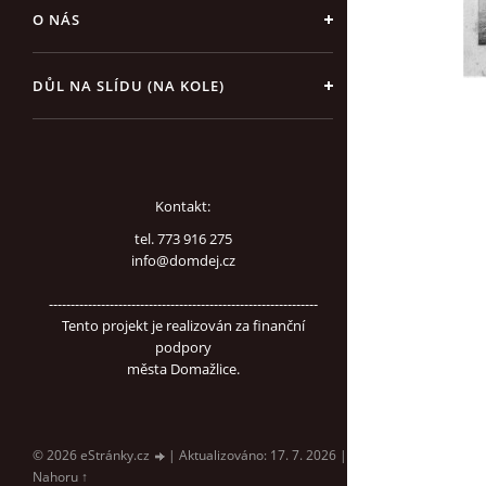
O NÁS
DŮL NA SLÍDU (NA KOLE)
Kontakt:
tel. 773 916 275
info@domdej.cz
--------------------------------------------------------------
Tento projekt je realizován za finanční
podpory
města Domažlice.
© 2026 eStránky.cz
|
Aktualizováno: 17. 7. 2026
|
Nahoru ↑