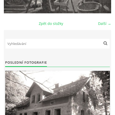
DŮL NA SLÍDU (NA KOLE)
Zpět do složky
Další →
Kontakt:
tel. 773 916 275
info@domdej.cz
--------------------------------------------------------------
POSLEDNÍ FOTOGRAFIE
Tento projekt je realizován za finanční podpory
města Domažlice.
© 2026 eStránky.cz
|
Aktualizováno: 17. 7. 2026
|
Nahoru ↑