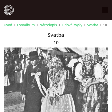
Úvod
Fotoalbum
Národopis
Lidové zvyky
Svatba
10
MÍSTOPIS
Svatba
10
NÁRODOPIS
OSOBNOSTI
OSTATNÍ
ODKAZY
O NÁS