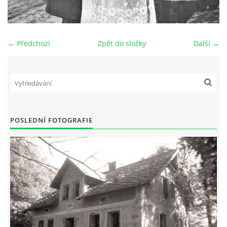
DŮL NA SLÍDU (NA KOLE)
← Předchozí
Zpět do složky
Další →
Kontakt:
tel. 773 916 275
info@domdej.cz
POSLEDNÍ FOTOGRAFIE
--------------------------------------------------------------
Tento projekt je realizován za finanční podpory
města Domažlice.
© 2026 eStránky.cz
|
Aktualizováno: 17. 7. 2026
|
Nahoru ↑