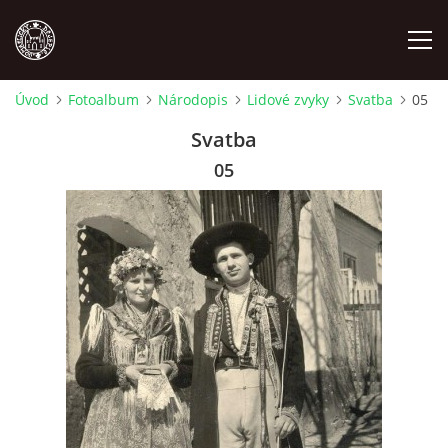
Úvod
Fotoalbum
Národopis
Lidové zvyky
Svatba
05
MÍSTOPIS
Svatba
05
NÁRODOPIS
OSOBNOSTI
OSTATNÍ
ODKAZY
O NÁS