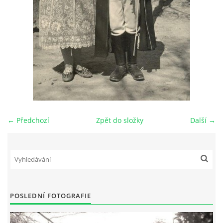
DŮL NA SLÍDU (NA KOLE)
Kontakt:
tel. 773 916 275
info@domdej.cz
--------------------------------------------------------------
← Předchozí
Zpět do složky
Další →
Tento projekt je realizován za finanční podpory
města Domažlice.
© 2026 eStránky.cz
|
Aktualizováno: 17. 7. 2026
|
Nahoru ↑
POSLEDNÍ FOTOGRAFIE