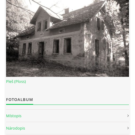
Pleš (Ploss)
FOTOALBUM
Místopis
Národopis