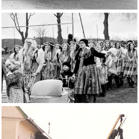
DŮL NA SLÍDU (NA KOLE)
Kontakt:
tel. 773 916 275
info@domdej.cz
--------------------------------------------------------------
Tento projekt je realizován za finanční podpory
města Domažlice.
© 2026 eStránky.cz
|
Aktualizováno: 17. 7. 2026
|
Nahoru ↑