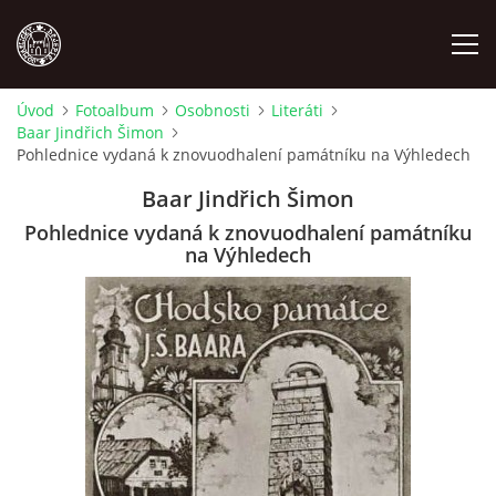
Úvod
Fotoalbum
Osobnosti
Literáti
Baar Jindřich Šimon
MÍSTOPIS
Pohlednice vydaná k znovuodhalení památníku na Výhledech
Baar Jindřich Šimon
NÁRODOPIS
Pohlednice vydaná k znovuodhalení památníku
na Výhledech
OSOBNOSTI
OSTATNÍ
ODKAZY
O NÁS