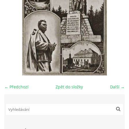
DŮL NA SLÍDU (NA KOLE)
Kontakt:
tel. 773 916 275
info@domdej.cz
--------------------------------------------------------------
Tento projekt je realizován za finanční podpory
města Domažlice.
← Předchozí
Zpět do složky
Další →
© 2026 eStránky.cz
|
Aktualizováno: 17. 7. 2026
|
Nahoru ↑