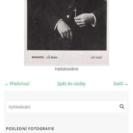
DŮL NA SLÍDU (NA KOLE)
Kontakt:
tel. 773 916 275
info@domdej.cz
nedatováno
--------------------------------------------------------------
Tento projekt je realizován za finanční podpory
města Domažlice.
← Předchozí
Zpět do složky
Další →
© 2026 eStránky.cz
|
Aktualizováno: 17. 7. 2026
|
Nahoru ↑
POSLEDNÍ FOTOGRAFIE