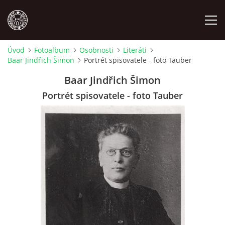
Úvod
Fotoalbum
Osobnosti
Literáti
Baar Jindřich Šimon
Portrét spisovatele - foto Tauber
MÍSTOPIS
Baar Jindřich Šimon
NÁRODOPIS
Portrét spisovatele - foto Tauber
OSOBNOSTI
OSTATNÍ
ODKAZY
O NÁS