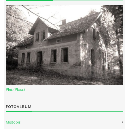
Pleš (Ploss)
FOTOALBUM
Místopis