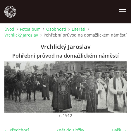
Úvod
Fotoalbum
Osobnosti
Literáti
Vrchlický Jaroslav
Pohřební průvod na domažlickém náměstí
MÍSTOPIS
Vrchlický Jaroslav
NÁRODOPIS
Pohřební průvod na domažlickém náměstí
OSOBNOSTI
OSTATNÍ
ODKAZY
r. 1912
O NÁS
← Předchozí
Zpět do složky
Další →