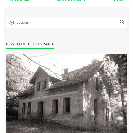
DŮL NA SLÍDU (NA KOLE)
POSLEDNÍ FOTOGRAFIE
Kontakt:
tel. 773 916 275
info@domdej.cz
--------------------------------------------------------------
Tento projekt je realizován za finanční podpory
města Domažlice.
© 2026 eStránky.cz
|
Aktualizováno: 17. 7. 2026
|
Nahoru ↑