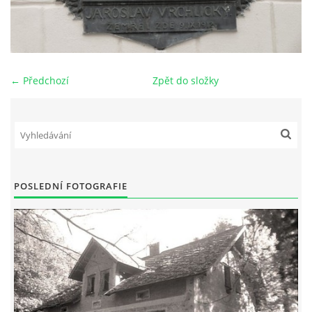
DŮL NA SLÍDU (NA KOLE)
← Předchozí
Zpět do složky
Kontakt:
tel. 773 916 275
info@domdej.cz
--------------------------------------------------------------
Tento projekt je realizován za finanční podpory
POSLEDNÍ FOTOGRAFIE
města Domažlice.
© 2026 eStránky.cz
|
Aktualizováno: 17. 7. 2026
|
Nahoru ↑