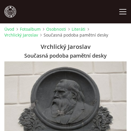
Úvod
Fotoalbum
Osobnosti
Literáti
Vrchlický Jaroslav
Současná podoba pamětní desky
MÍSTOPIS
Vrchlický Jaroslav
NÁRODOPIS
Současná podoba pamětní desky
OSOBNOSTI
OSTATNÍ
ODKAZY
O NÁS