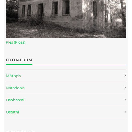
Pleš (Ploss)
FOTOALBUM
Místopis
Národopis
Osobnosti
Ostatní