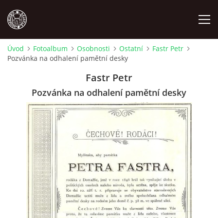
Úvod
Fotoalbum
Osobnosti
Ostatní
Fastr Petr
Pozvánka na odhalení pamětní desky
MÍSTOPIS
Fastr Petr
NÁRODOPIS
Pozvánka na odhalení pamětní desky
OSOBNOSTI
OSTATNÍ
ODKAZY
O NÁS