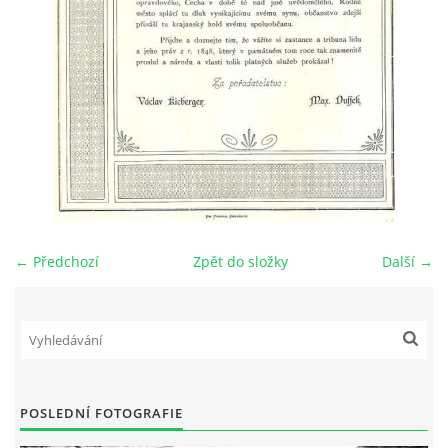
DŮL NA SLÍDU (NA KOLE)
Kontakt:
tel. 773 916 275
info@domdej.cz
--------------------------------------------------------------
Tento projekt je realizován za finanční podpory
← Předchozí
Zpět do složky
Další →
města Domažlice.
© 2026 eStránky.cz
|
Aktualizováno: 17. 7. 2026
|
Nahoru ↑
POSLEDNÍ FOTOGRAFIE