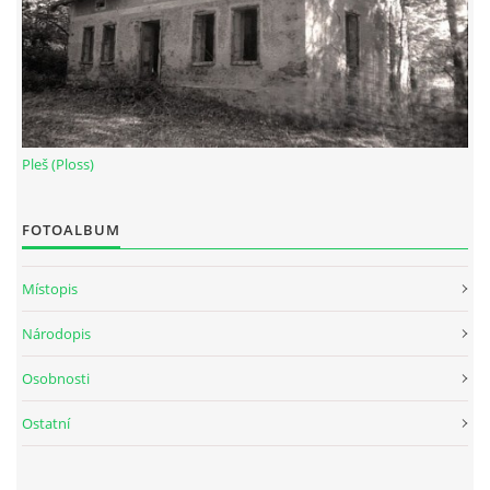
Pleš (Ploss)
FOTOALBUM
Místopis
Národopis
Osobnosti
Ostatní