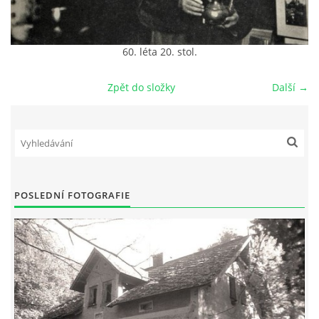
DŮL NA SLÍDU (NA KOLE)
60. léta 20. stol.
Zpět do složky
Další →
Kontakt:
tel. 773 916 275
info@domdej.cz
--------------------------------------------------------------
Tento projekt je realizován za finanční podpory
POSLEDNÍ FOTOGRAFIE
města Domažlice.
© 2026 eStránky.cz
|
Aktualizováno: 17. 7. 2026
|
Nahoru ↑