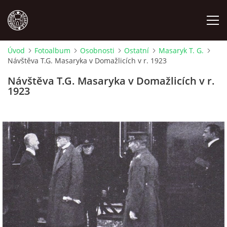
Úvod
Fotoalbum
Osobnosti
Ostatní
Masaryk T. G.
Návštěva T.G. Masaryka v Domažlicích v r. 1923
MÍSTOPIS
Návštěva T.G. Masaryka v Domažlicích v r.
1923
NÁRODOPIS
OSOBNOSTI
OSTATNÍ
ODKAZY
O NÁS