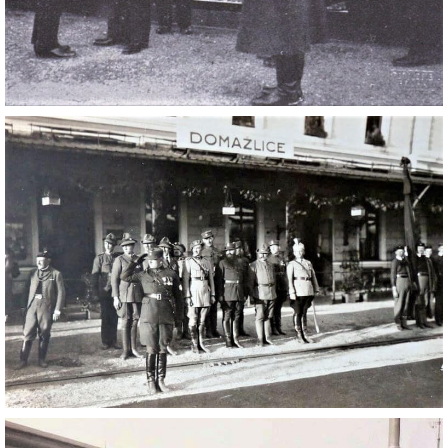
DŮL NA SLÍDU (NA KOLE)
Kontakt:
tel. 773 916 275
info@domdej.cz
--------------------------------------------------------------
Tento projekt je realizován za finanční podpory
města Domažlice.
© 2026 eStránky.cz
|
Aktualizováno: 17. 7. 2026
|
Nahoru ↑