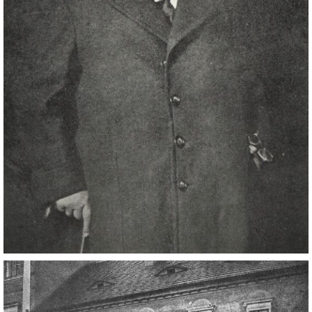
DŮL NA SLÍDU (NA KOLE)
Kontakt:
tel. 773 916 275
info@domdej.cz
--------------------------------------------------------------
Tento projekt je realizován za finanční podpory
města Domažlice.
© 2026 eStránky.cz
|
Aktualizováno: 17. 7. 2026
|
Nahoru ↑