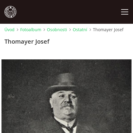
Úvod
Fotoalbum
Osobnosti
Ostatní
Thomayer Josef
MÍSTOPIS
Thomayer Josef
NÁRODOPIS
OSOBNOSTI
OSTATNÍ
ODKAZY
O NÁS