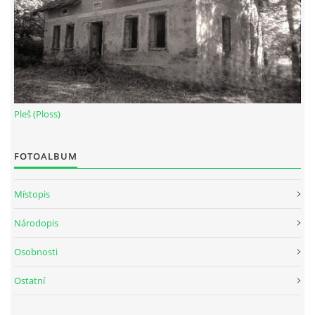
Pleš (Ploss)
FOTOALBUM
Místopis
Národopis
Osobnosti
Ostatní