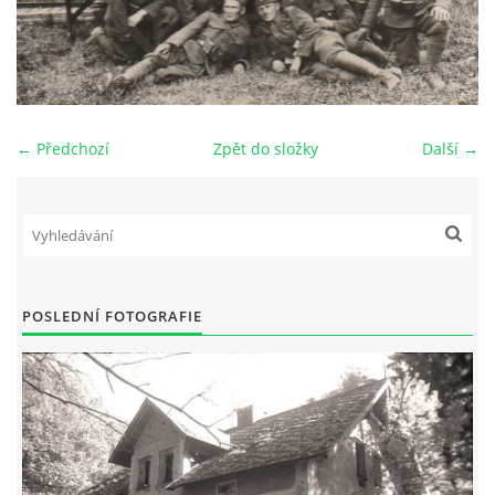
DŮL NA SLÍDU (NA KOLE)
← Předchozí
Zpět do složky
Další →
Kontakt:
tel. 773 916 275
info@domdej.cz
--------------------------------------------------------------
Tento projekt je realizován za finanční podpory
města Domažlice.
POSLEDNÍ FOTOGRAFIE
© 2026 eStránky.cz
|
Aktualizováno: 17. 7. 2026
|
Nahoru ↑