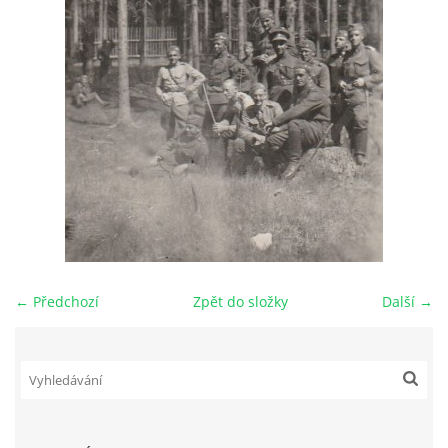
DŮL NA SLÍDU (NA KOLE)
Kontakt:
tel. 773 916 275
info@domdej.cz
--------------------------------------------------------------
Tento projekt je realizován za finanční podpory
města Domažlice.
← Předchozí
Zpět do složky
Další →
© 2026 eStránky.cz
|
Aktualizováno: 17. 7. 2026
|
Nahoru ↑