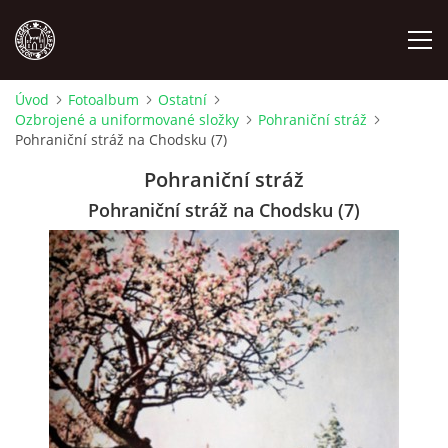
Úvod
Fotoalbum
Ostatní
Ozbrojené a uniformované složky
Pohraniční stráž
MÍSTOPIS
Pohraniční stráž na Chodsku (7)
Pohraniční stráž
NÁRODOPIS
Pohraniční stráž na Chodsku (7)
OSOBNOSTI
OSTATNÍ
ODKAZY
O NÁS