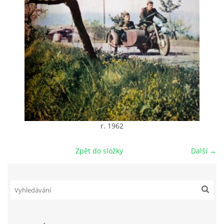
DŮL NA SLÍDU (NA KOLE)
Kontakt:
tel. 773 916 275
info@domdej.cz
--------------------------------------------------------------
r. 1962
Tento projekt je realizován za finanční podpory
města Domažlice.
Zpět do složky
Další →
© 2026 eStránky.cz
|
Aktualizováno: 17. 7. 2026
|
Nahoru ↑