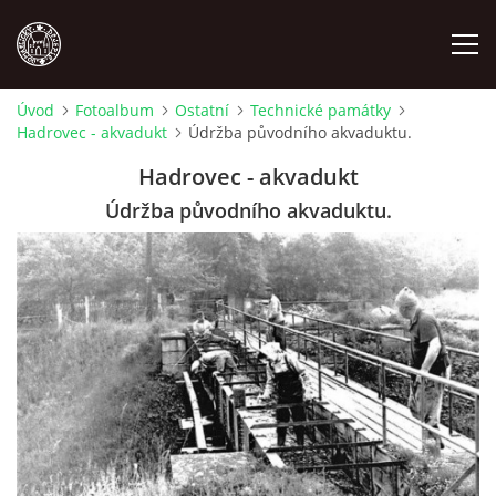
Úvod
Fotoalbum
Ostatní
Technické památky
Hadrovec - akvadukt
Údržba původního akvaduktu.
MÍSTOPIS
Hadrovec - akvadukt
NÁRODOPIS
Údržba původního akvaduktu.
OSOBNOSTI
OSTATNÍ
ODKAZY
O NÁS