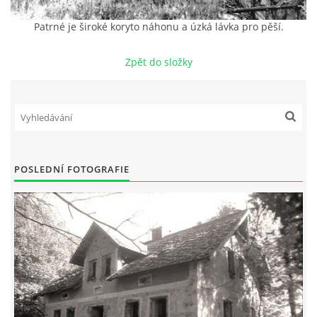
Patrné je široké koryto náhonu a úzká lávka pro pěší.
DŮL NA SLÍDU (NA KOLE)
Zpět do složky
Kontakt:
tel. 773 916 275
info@domdej.cz
POSLEDNÍ FOTOGRAFIE
--------------------------------------------------------------
Tento projekt je realizován za finanční podpory
města Domažlice.
© 2026 eStránky.cz
|
Aktualizováno: 17. 7. 2026
|
Nahoru ↑