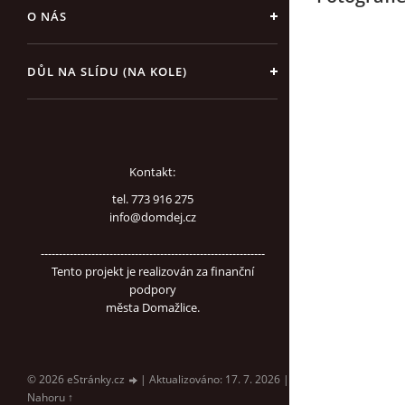
O NÁS
DŮL NA SLÍDU (NA KOLE)
Kontakt:
tel. 773 916 275
info@domdej.cz
--------------------------------------------------------------
Tento projekt je realizován za finanční
podpory
města Domažlice.
© 2026 eStránky.cz
|
Aktualizováno: 17. 7. 2026
|
Nahoru ↑