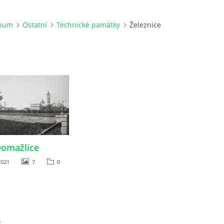
lbum
Ostatní
Technické památky
Železnice
omažlice
2021
7
0
e