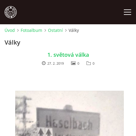
Úvod
Fotoalbum
Ostatní
Války
MÍSTOPIS
Války
1. světová válka
NÁRODOPIS
27. 2. 2019
0
0
OSOBNOSTI
OSTATNÍ
ODKAZY
O NÁS