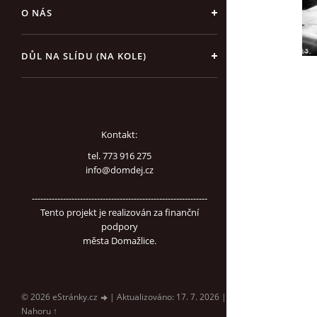
O NÁS
DŮL NA SLÍDU (NA KOLE)
Kontakt:
tel. 773 916 275
info@domdej.cz
--------------------------------------------------------------
Tento projekt je realizován za finanční
podpory
města Domažlice.
© 2026 eStránky.cz
|
Aktualizováno: 17. 7. 2026
|
Nahoru ↑