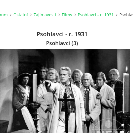
lbum
Ostatní
Zajímavosti
Filmy
Psohlavci - r. 1931
Psohlav
Psohlavci - r. 1931
Psohlavci (3)