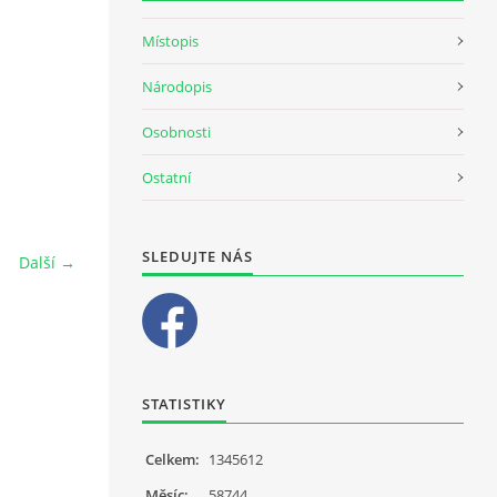
Místopis
Národopis
Osobnosti
Ostatní
SLEDUJTE NÁS
Další →
STATISTIKY
Celkem:
1345612
Měsíc:
58744