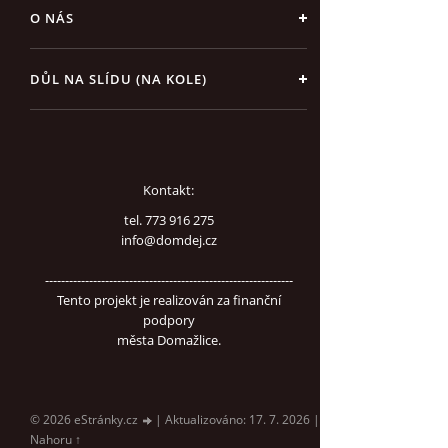
O NÁS
DŮL NA SLÍDU (NA KOLE)
Kontakt:
tel. 773 916 275
info@domdej.cz
--------------------------------------------------------------
Tento projekt je realizován za finanční
podpory
města Domažlice.
© 2026 eStránky.cz
|
Aktualizováno: 17. 7. 2026
|
Nahoru ↑