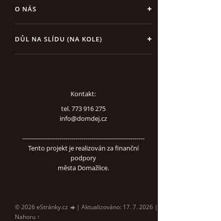
O NÁS
DŮL NA SLÍDU (NA KOLE)
Kontakt:
tel. 773 916 275
info@domdej.cz
--------------------------------------------------------------
Tento projekt je realizován za finanční
podpory
města Domažlice.
© 2026 eStránky.cz
|
Aktualizováno: 17. 7. 2026
|
Nahoru ↑