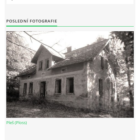
DŮL NA SLÍDU (NA KOLE)
POSLEDNÍ FOTOGRAFIE
Kontakt:
tel. 773 916 275
info@domdej.cz
--------------------------------------------------------------
Tento projekt je realizován za finanční podpory
města Domažlice.
© 2026 eStránky.cz
|
Aktualizováno: 17. 7. 2026
|
Nahoru ↑
Pleš (Ploss)