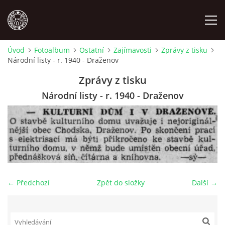
Úvod
Fotoalbum
Ostatní
Zajímavosti
Zprávy z tisku
Národní listy - r. 1940 - Draženov
MÍSTOPIS
Zprávy z tisku
NÁRODOPIS
Národní listy - r. 1940 - Draženov
OSOBNOSTI
OSTATNÍ
← Předchozí
Zpět do složky
Další →
ODKAZY
O NÁS