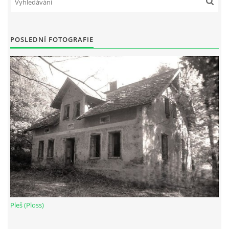
DŮL NA SLÍDU (NA KOLE)
POSLEDNÍ FOTOGRAFIE
Kontakt:
tel. 773 916 275
info@domdej.cz
--------------------------------------------------------------
Tento projekt je realizován za finanční podpory
města Domažlice.
© 2026 eStránky.cz
|
Aktualizováno: 17. 7. 2026
|
Nahoru ↑
Pleš (Ploss)