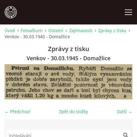
Úvod
Fotoalbum
Ostatní
Zajímavosti
Zprávy z tisku
Venkov - 30.03.1945 - Domažlice
MÍSTOPIS
Zprávy z tisku
NÁRODOPIS
Venkov - 30.03.1945 - Domažlice
OSOBNOSTI
OSTATNÍ
← Předchozí
Zpět do složky
Další →
ODKAZY
O NÁS