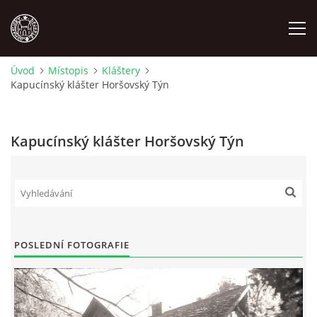
Úvod
Místopis
Kláštery
Kapucínský klášter Horšovský Týn
MÍSTOPIS
NÁRODOPIS
Kapucínský klášter Horšovský Týn
OSOBNOSTI
OSTATNÍ
POSLEDNÍ FOTOGRAFIE
ODKAZY
O NÁS