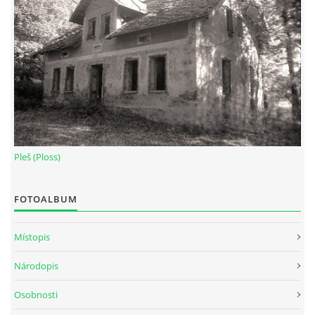
DŮL NA SLÍDU (NA KOLE)
Kontakt:
tel. 773 916 275
info@domdej.cz
Pleš (Ploss)
--------------------------------------------------------------
Tento projekt je realizován za finanční podpory
města Domažlice.
FOTOALBUM
Místopis
© 2026 eStránky.cz
|
Aktualizováno: 17. 7. 2026
|
Nahoru ↑
Národopis
Osobnosti