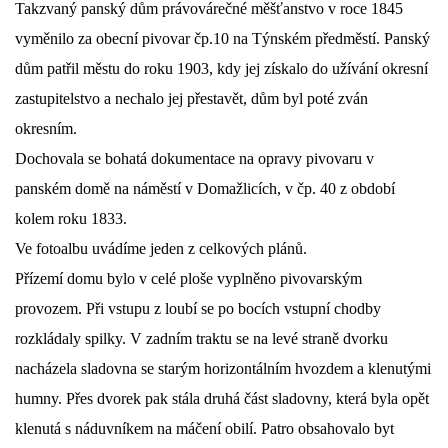
Takzvaný panský dům právovárečné měšťanstvo v roce 1845
DŮL NA SLÍDU (NA KOLE)
vyměnilo za obecní pivovar čp.10 na Týnském předměstí. Panský
dům patřil městu do roku 1903, kdy jej získalo do užívání okresní
zastupitelstvo a nechalo jej přestavět, dům byl poté zván
okresním.
Kontakt:
Dochovala se bohatá dokumentace na opravy pivovaru v
tel. 773 916 275
panském domě na náměstí v Domažlicích, v čp. 40 z období
info@domdej.cz
kolem roku 1833.
--------------------------------------------------------------
Ve fotoalbu uvádíme jeden z celkových plánů.
Tento projekt je realizován za finanční podpory
Přízemí domu bylo v celé ploše vyplněno pivovarským
města Domažlice.
provozem. Při vstupu z loubí se po bocích vstupní chodby
rozkládaly spilky. V zadním traktu se na levé straně dvorku
© 2026 eStránky.cz
|
Aktualizováno: 17. 7. 2026
|
Nahoru ↑
nacházela sladovna se starým horizontálním hvozdem a klenutými
humny. Přes dvorek pak stála druhá část sladovny, která byla opět
klenutá s náduvníkem na máčení obilí. Patro obsahovalo byt