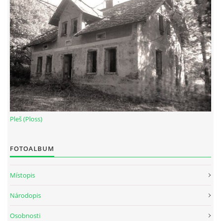
Pleš (Ploss)
FOTOALBUM
Místopis
Národopis
Osobnosti